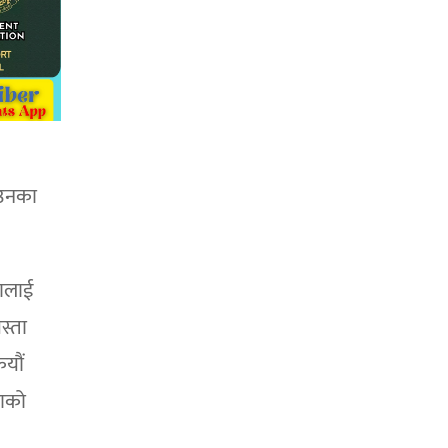
ाउनका
नालाई
स्ता
कयौं
नाको