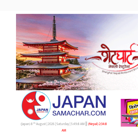
||
th
(Japan) 8
August | 2026 | Saturday |
5:49:9 AM
(Nepal)
2:34:9
AM