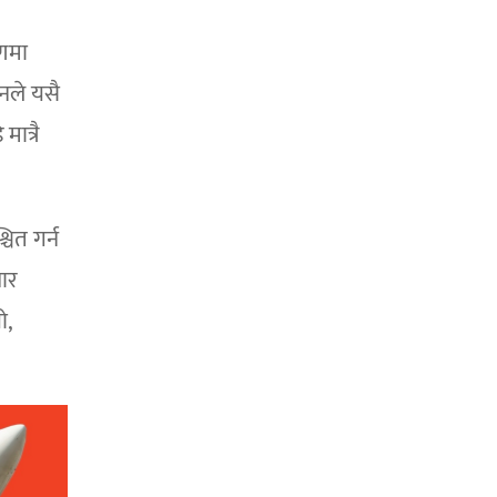
मणमा
नले यसै
ात्रै
चित गर्न
चार
ो,