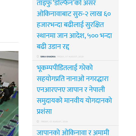
ताइफु ‘डल्फिन’को असर
ओकिनावाबाट सुरु-२ लाख ६०
हजारभन्दा बढीलाई सुरक्षित
स्थानमा जान आदेश, ५०० भन्दा
बढी उडान रद्द
SIMA KHADKA
FRIDAY, 07 AUGUST, 2026
भूकम्पपीडितलाई गरेको
सहयोगप्रति नानाओ नगरद्धारा
एनआरएनए जापान र नेपाली
समुदायको मानवीय योगदानको
प्रशंसा
FRIDAY, 07 AUGUST, 2026
जापानको ओकिनावा र अमामी