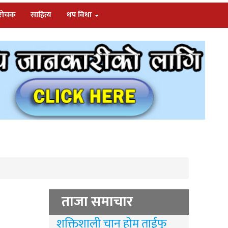
/रोचक
साहित्य
थप विधा
ताजा समाचार
शक्तिशाली चान होम ताईफु