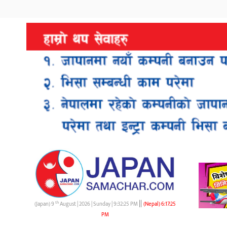
||
th
(Japan) 9
August | 2026 | Sunday |
9:32:25 PM
(Nepal)
6:17:25
PM