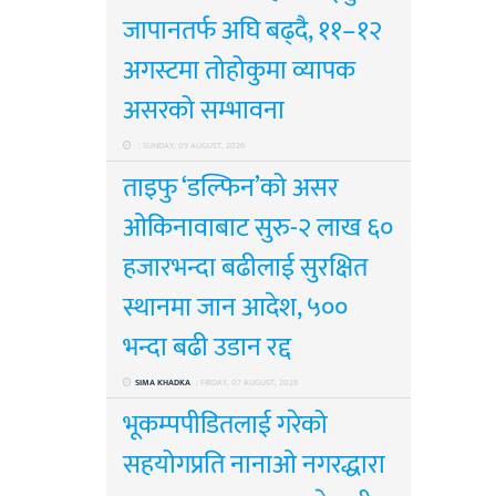
जापानतर्फ अघि बढ्दै, ११–१२
अगस्टमा तोहोकुमा व्यापक
असरको सम्भावना
: SUNDAY, 09 AUGUST, 2026
ताइफु ‘डल्फिन’को असर
ओकिनावाबाट सुरु-२ लाख ६०
हजारभन्दा बढीलाई सुरक्षित
स्थानमा जान आदेश, ५००
भन्दा बढी उडान रद्द
SIMA KHADKA
: FRIDAY, 07 AUGUST, 2026
भूकम्पपीडितलाई गरेको
सहयोगप्रति नानाओ नगरद्धारा