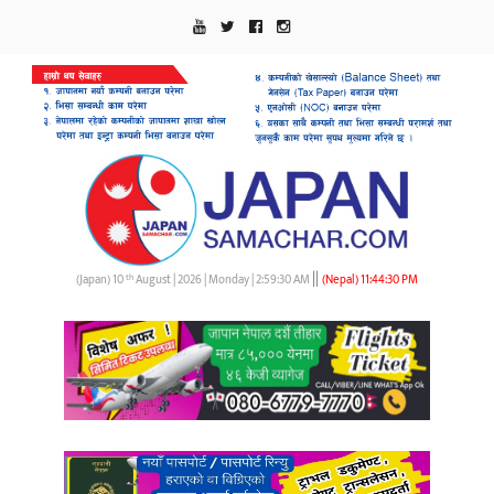
||
th
(Japan) 10
August | 2026 | Monday |
2:59:30 AM
(Nepal)
11:44:30 PM