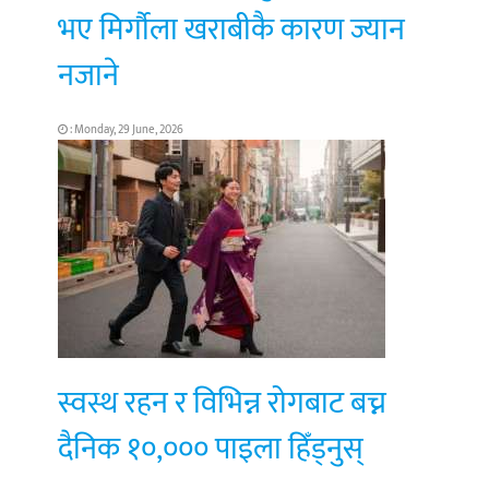
भए मिर्गौला खराबीकै कारण ज्यान
नजाने
: Monday, 29 June, 2026
स्वस्थ रहन र विभिन्न रोगबाट बच्न
दैनिक १०,००० पाइला हिँड्नुस्