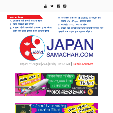
||
th
(Japan) 7
August | 2026 | Friday |
6:44:22 AM
(Nepal)
3:29:22 AM