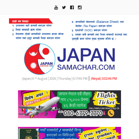
||
th
(Japan) 6
August | 2026 | Thursday |
6:17:46 PM
(Nepal)
3:02:46 PM