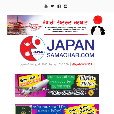
||
th
(Japan) 7
August | 2026 | Friday |
1:33:51 AM
(Nepal)
10:18:51 PM