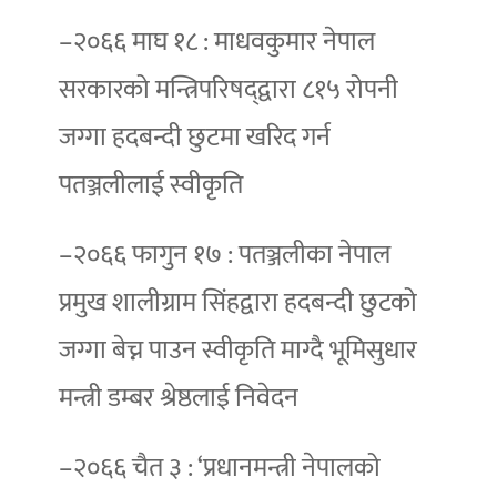
–२०६६ माघ १८ : माधवकुमार नेपाल
सरकारको मन्त्रिपरिषद्‌द्वारा ८१५ रोपनी
जग्गा हदबन्दी छुटमा खरिद गर्न
पतञ्जलीलाई स्वीकृति
–२०६६ फागुन १७ : पतञ्जलीका नेपाल
प्रमुख शालीग्राम सिंहद्वारा हदबन्दी छुटको
जग्गा बेच्न पाउन स्वीकृति माग्दै भूमिसुधार
मन्त्री डम्बर श्रेष्ठलाई निवेदन
–२०६६ चैत ३ : ‘प्रधानमन्त्री नेपालको