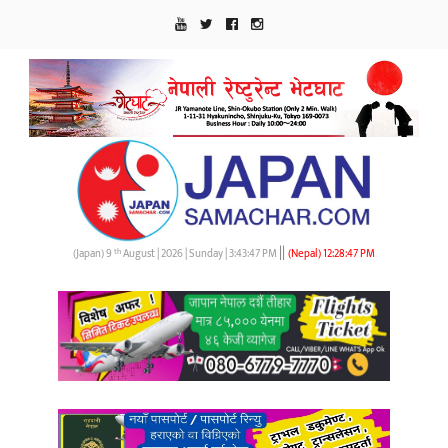
||
th
(Japan) 9
August | 2026 | Sunday |
3:43:48 PM
(Nepal)
12:28:48 PM