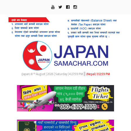
||
th
(Japan) 8
August | 2026 | Saturday |
4:28:0 PM
(Nepal)
1:13:0 PM