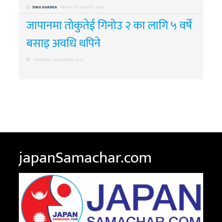
SIMA KHADKA
FRIDAY, 07 AUGUST, 2026
जापानमा तोकुतेई गिनोउ २ का लागि ५ वर्षे
बसाइ अवधि थपिने
THURSDAY, 06 AUGUST, 2026
japanSamachar.com