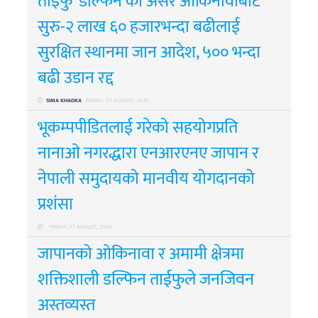
ताइफु ‘डल्फिन’को असर ओकिनावाबाट
सुरु-२ लाख ६० हजारभन्दा बढीलाई
सुरक्षित स्थानमा जान आदेश, ५०० भन्दा
बढी उडान रद्द
SIMA KHADKA
FRIDAY, 07 AUGUST, 2026
भूकम्पपीडितलाई गरेको सहयोगप्रति
नानाओ नगरद्धारा एनआरएनए जापान र
नेपाली समुदायको मानवीय योगदानको
प्रशंसा
FRIDAY, 07 AUGUST, 2026
जापानको ओकिनावा र अमामी क्षेत्रमा
शक्तिशाली डल्फिन ताईफुले जनजिवन
अस्तव्यस्त