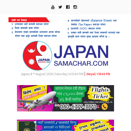
||
th
(Japan) 8
August | 2026 | Saturday |
4:33:45 PM
(Nepal)
1:18:45 PM