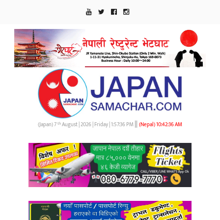
||
th
(Japan) 7
August | 2026 | Friday |
1:57:37 PM
(Nepal)
10:42:37 AM