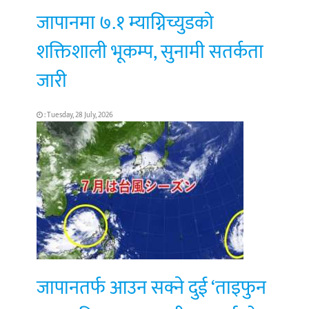
जापानमा ७.१ म्याग्निच्युडको
शक्तिशाली भूकम्प, सुनामी सतर्कता
जारी
: Tuesday, 28 July, 2026
जापानतर्फ आउन सक्ने दुई ‘ताइफुन