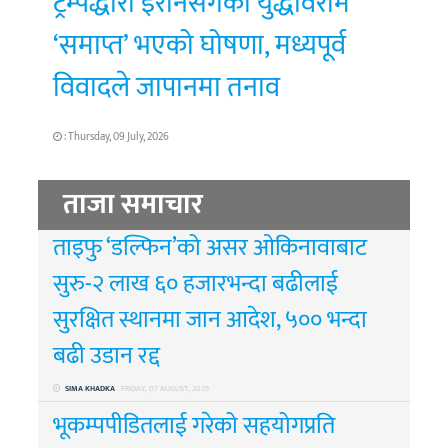
ट्रम्पद्धारा इरानसँगको युद्धविराम
‘समाप्त’ भएको घोषणा, मध्यपूर्व
विवादले जापानमा तनाव
: Thursday, 09 July, 2026
ताजा समाचार
ताइफु ‘डल्फिन’को असर ओकिनावाबाट
सुरु-२ लाख ६० हजारभन्दा बढीलाई
सुरक्षित स्थानमा जान आदेश, ५०० भन्दा
बढी उडान रद्द
SIMA KHADKA
FRIDAY, 07 AUGUST, 2026
भूकम्पपीडितलाई गरेको सहयोगप्रति