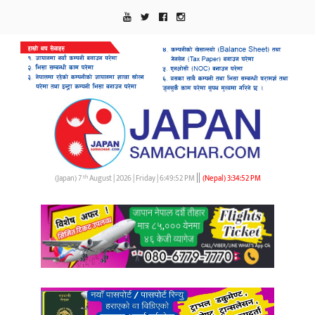
||
th
(Japan) 7
August | 2026 | Friday |
6:49:52 PM
(Nepal)
3:34:52 PM