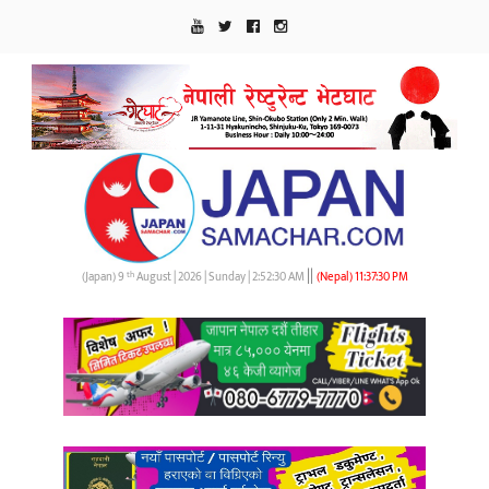
||
th
(Japan) 9
August | 2026 | Sunday |
2:52:31 AM
(Nepal)
11:37:31 PM