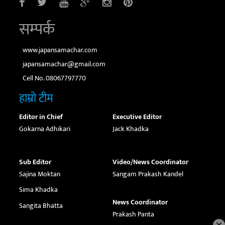
सम्पर्क
www.japansamachar.com
japansamachar@gmail.com
Cell No. 08067797770
हाम्रो टीम
Editor in Chief
Executive Editor
Gokarna Adhikari
Jack Khadka
Sub Editor
Video/News Coordinator
Sajina Moktan
Sangam Prakash Kandel
Sima Khadka
News Coordinator
Sangita Bhatta
Prakash Panta