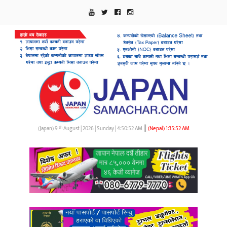
||
th
(Japan) 9
August | 2026 | Sunday |
4:50:52 AM
(Nepal)
1:35:52 AM