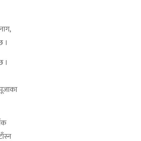
नाग,
छ ।
छ ।
पूजाका
मिक
ाँस्न