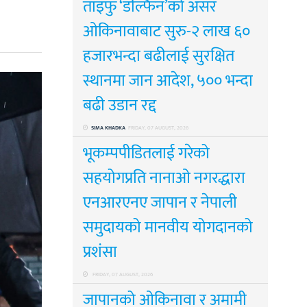
ताइफु ‘डल्फिन’को असर
ओकिनावाबाट सुरु-२ लाख ६०
हजारभन्दा बढीलाई सुरक्षित
स्थानमा जान आदेश, ५०० भन्दा
बढी उडान रद्द
SIMA KHADKA
FRIDAY, 07 AUGUST, 2026
भूकम्पपीडितलाई गरेको
सहयोगप्रति नानाओ नगरद्धारा
एनआरएनए जापान र नेपाली
समुदायको मानवीय योगदानको
प्रशंसा
FRIDAY, 07 AUGUST, 2026
जापानको ओकिनावा र अमामी