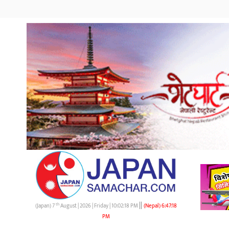
||
th
(Japan) 7
August | 2026 | Friday |
10:02:19 PM
(Nepal)
6:47:19
PM