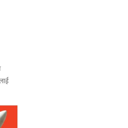
ा
नलाई