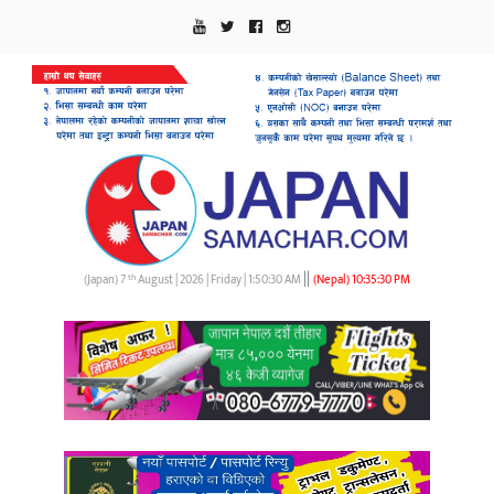
||
th
(Japan) 7
August | 2026 | Friday |
1:50:32 AM
(Nepal)
10:35:32 PM